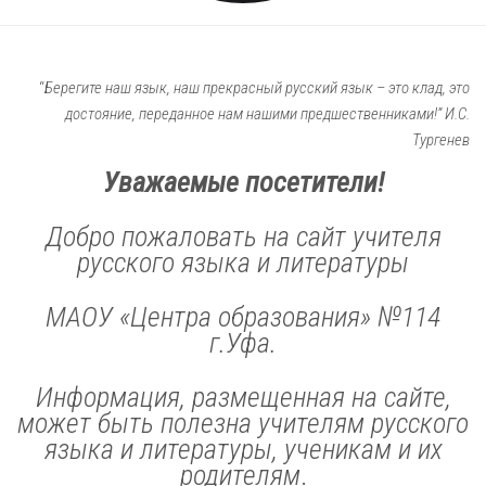
Полезные ссылки и приложения
Правила безопасности
“
Берегите наш язык, наш прекрасный русский язык – это клад, это
Портфолио
достояние, переданное нам нашими предшественниками!” И.С.
Тургенев
Методическая копилка
Уважаемые посетители!
Обратная связь
Контакты
Добро пожаловать на сайт учителя
русского языка и литературы
Оценить сайт
МАОУ «Центра образования» №114
г.Уфа.
Информация, размещенная на сайте,
может быть полезна учителям русского
языка и литературы, ученикам и их
родителям
.