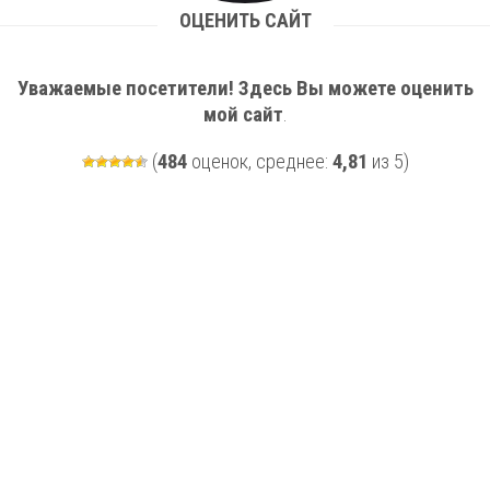
ОЦЕНИТЬ САЙТ
Полезные ссылки и приложения
Правила безопасности
Уважаемые посетители! Здесь Вы можете оценить
Портфолио
мой сайт
.
Методическая копилка
(
484
оценок, среднее:
4,81
из 5)
Обратная связь
Контакты
Оценить сайт