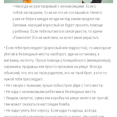
• Никогда не разговаривай с незнакомцами. Если с
тобой заговорили, то ни на что не соглашайся. Ничего
у них не бери и никуда не иди ни под каким предлогом.
Запомни, хороший взрослый не будет просить помощи
у ребенка. Если тебя пытаются силой увести, то кричи
«Помогите! Это не мой папа, он хочет меня украсть!»;
• Если тебя преследуют (взрослый или подросток), то никогда не
убегай в безлюдные места, наоборот, иди на остановку, к
магазину, на почту. Проси помощи у полицейского (милиционера),
охранника, продавца или просто прохожих на улице. Всегда
объясняй, что это не твои родители, это не твой брат, а кто-то
чужой тебя преследует;
• Не говори с пьяными, лучше побыстрее уйди с того места;
• Не ходи с незнакомыми ребятами в безлюдные места;
• Увидев сверток, сумку или коробку на улице ничего не трогай,
там может оказаться настоящая бомба;
• Не ходи гулять без спросу. Если куда-то идешь, всегда
рассказывай родителям точное место и адрес. Не гуляй сам