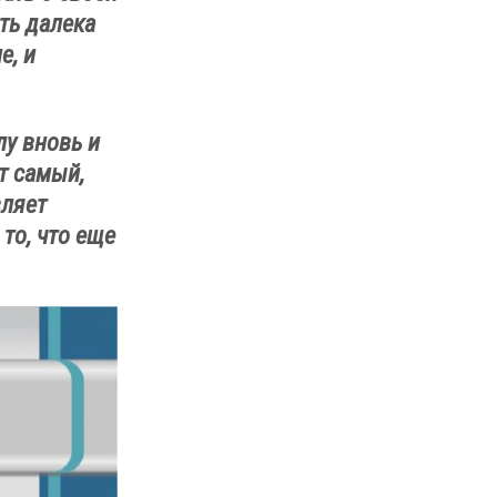
ть далека
е, и
лу вновь и
т самый,
вляет
то, что еще