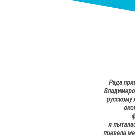
Рада при
Владимиров
русскому 
око
ф
я пытала
привела мен