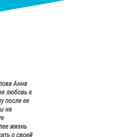
лова Анна
оя любовь к
у после ее
ы на
те
лее жизнь
сать о своей