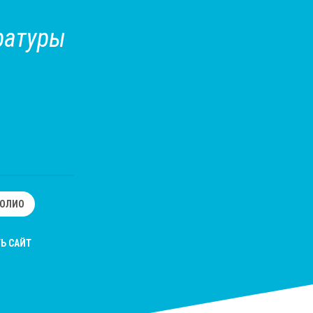
ратуры
ОЛИО
Ь САЙТ