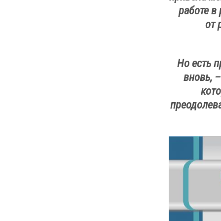
работе в
от 
Но есть п
вновь, 
кото
преодолева